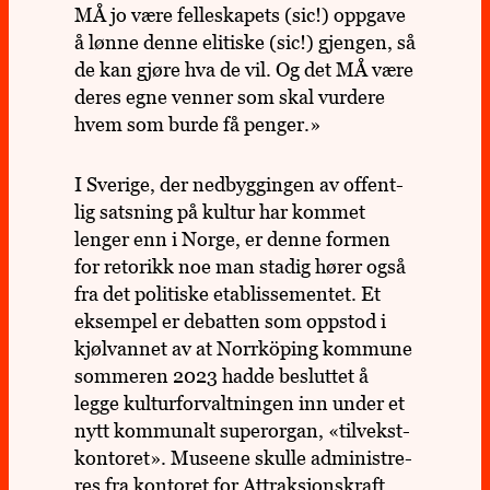
MÅ jo være fel­le­s­ka­pets (sic!) opp­gave
å lønne denne eli­tiske (sic!) gjen­gen, så
de kan gjøre hva de vil. Og det MÅ være
deres egne venner som skal vur­dere
hvem som burde få penger.»
I Sve­rige, der ned­byg­gin­gen av offent­
lig sats­ning på kultur har kommet
lenger enn i Norge, er denne formen
for reto­rikk noe man stadig hører også
fra det poli­tiske etab­lis­se­men­tet. Et
eksem­pel er debat­ten som opp­stod i
kjøl­van­net av at Norr­kö­ping kom­mune
som­meren 2023 hadde beslut­tet å
legge kul­tur­for­valt­nin­gen inn under et
nytt kom­mu­nalt super­or­gan, «til­vekst­
kon­to­ret». Muse­ene skulle admi­ni­stre­
res fra kon­to­ret for Attrak­sjons­kraft,