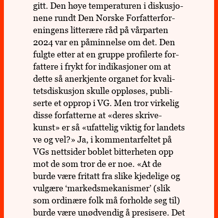
gitt. Den høye tem­pe­ra­tu­ren i dis­ku­sjo­
nene rundt Den Norske For­fat­ter­for­
enin­gens lit­te­rære råd på vår­par­ten
2024 var en påmin­nelse om det. Den
fulgte etter at en gruppe pro­fi­lerte for­
fat­tere i frykt for indi­ka­sjo­ner om at
dette så aner­kjente orga­net for kva­li­
tets­dis­ku­sjon skulle opp­lø­ses, pub­li­
serte et opprop i VG. Men tror vir­ke­lig
disse for­fat­terne at «deres skrive­
kunst» er så «ufat­te­lig viktig for lan­dets
ve og vel?» Ja, i kom­men­tar­fel­tet på
VGs nett­si­der boblet bit­ter­he­ten opp
mot de som tror de er noe. «At de
burde være fri­tatt fra slike kje­de­lige og
vul­gære ‘mar­keds­me­ka­nis­mer’ (slik
som ordi­nære folk må for­holde seg til)
burde være unød­ven­dig å pre­si­sere. Det