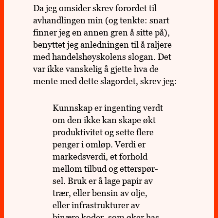
Da jeg omsi­der skrev for­or­det til
avhand­lin­gen min (og tenkte: snart
finner jeg en annen gren å sitte på),
benyt­tet jeg anled­nin­gen til å ral­jere
med han­dels­høy­sko­lens slogan. Det
var ikke vans­ke­lig å gjette hva de
mente med dette slag­or­det, skrev jeg:
Kunn­skap er ingen­ting verdt
om den ikke kan skape økt
pro­duk­ti­vi­tet og sette flere
penger i omløp. Verdi er
mar­keds­verdi, et for­hold
mellom tilbud og etter­spør­
sel. Bruk er å lage papir av
trær, eller bensin av olje,
eller infra­struk­tu­rer av
binære koder, som øker has­