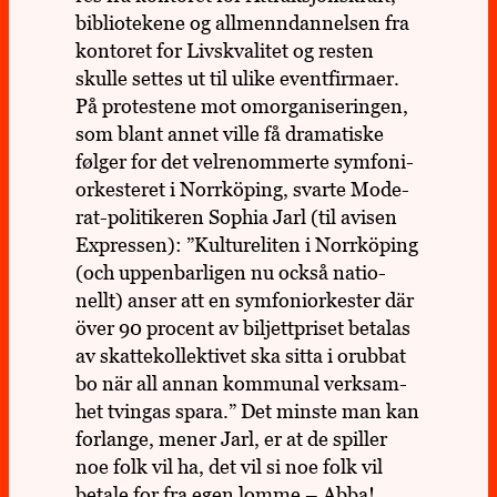
biblio­te­kene og all­menn­dan­nel­sen fra
kon­to­ret for Livs­kva­li­tet og resten
skulle settes ut til ulike event­fir­maer.
På pro­tes­tene mot omor­ga­ni­se­rin­gen,
som blant annet ville få dra­ma­tiske
følger for det vel­re­nom­merte sym­foni­
or­kes­te­ret i Norr­kö­ping, svarte Mode­
rat-poli­ti­ke­ren Sophia Jarl (til avisen
Expres­sen): ”Kul­tur­eli­ten i Norr­kö­ping
(och uppen­bar­li­gen nu också natio­
nellt) anser att en sym­foni­or­kes­ter där
över 90 procent av bil­jett­pri­set beta­las
av skatte­kol­lek­ti­vet ska sitta i orub­bat
bo när all annan kom­mu­nal verk­sam­
het tvin­gas spara.” Det minste man kan
for­lange, mener Jarl, er at de spil­ler
noe folk vil ha, det vil si noe folk vil
betale for fra egen lomme – Abba!