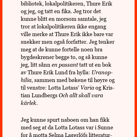
biblio­tek, lokal­po­li­ti­ke­ren, Thure Erik
og jeg, og tatt en fika. Jeg tror det
kunne blitt en morsom sam­tale, jeg
tror at lokal­po­li­ti­ke­ren ikke engang
ville merke at Thure Erik ikke bare var
snek­ker men også for­fat­ter. Jeg tenker
meg at de kunne for­telle noen bra
bygde­skrø­ner begge to, og så kunne
jeg, litt sånn
en pas­sant
tatt ut en bok
av Thure Erik Lund fra hylla:
Uranop­
hi­lia
, sammen med bøkene til høyre og
til venstre: Lotta Lotass’
Varia
og Kris­
tian Lund­bergs
Och allt skall vara
kärlek.
Jeg kunne spurt naboen om han fikk
med seg at da Lotta Lotass var i Sunne
for å motta Selma Lager­löfs lit­te­ra­tur­