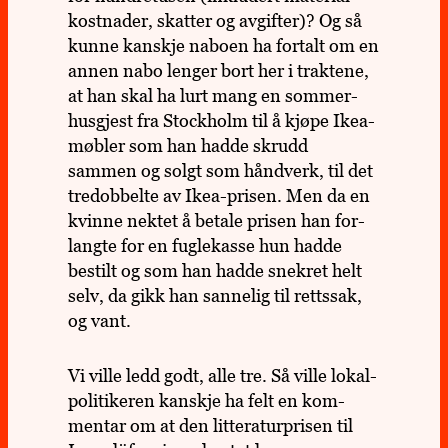
kost­na­der, skat­ter og avgif­ter)? Og så
kunne kan­skje naboen ha for­talt om en
annen nabo lenger bort her i trak­tene,
at han skal ha lurt mang en som­mer­
hus­gjest fra Stock­holm til å kjøpe Ikea-
møbler som han hadde skrudd
sammen og solgt som hånd­verk, til det
tre­dob­belte av Ikea-prisen. Men da en
kvinne nektet å betale prisen han for­
langte for en fugle­kasse hun hadde
bestilt og som han hadde snek­ret helt
selv, da gikk han san­ne­lig til retts­sak,
og vant.
Vi ville ledd godt, alle tre. Så ville lokal­
po­li­ti­ke­ren kan­skje ha felt en kom­
men­tar om at den lit­te­ra­tur­pri­sen til