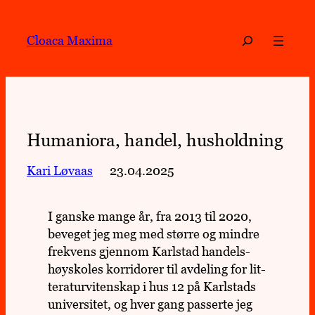
Hopp
til
Søk
Cloaca Maxima
innhold
Humaniora, handel, husholdning
Kari Løvaas
23.04.2025
I ganske mange år, fra 2013 til 2020,
beve­get jeg meg med større og mindre
fre­kvens gjen­nom Karl­stad han­dels­
høy­sko­les kor­ri­do­rer til avde­ling for lit­
te­ra­tur­vi­ten­skap i hus 12 på Karl­stads
uni­ver­si­tet, og hver gang pas­serte jeg