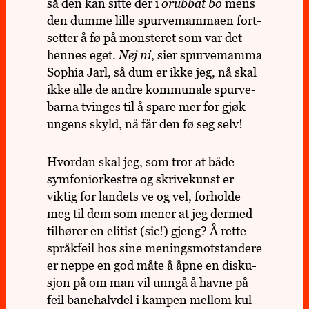
så den kan sitte der i
orub­bat bo
mens
den dumme lille spur­ve­mam­maen fort­
set­ter å fø på mons­te­ret som var det
hennes eget.
Nej ni
, sier spur­ve­mamma
Sophia Jarl, så dum er ikke jeg, nå skal
ikke alle de andre kom­mu­nale spur­ve­
barna tvin­ges til å spare mer for gjøk­
un­gens skyld, nå får den fø seg selv!
Hvor­dan skal jeg, som tror at både
sym­foni­or­kestre og skrive­kunst er
viktig for lan­dets ve og vel, for­holde
meg til dem som mener at jeg dermed
til­hø­rer en elitist (sic!) gjeng? Å rette
språk­feil hos sine menings­mot­stan­dere
er neppe en god måte å åpne en dis­ku­
sjon på om man vil unngå å havne på
feil bane­halv­del i kampen mellom kul­