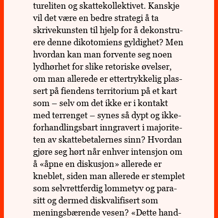
tur­eli­ten og skatte­kol­lek­ti­vet. Kan­skje
vil det være en bedre stra­tegi å ta
skrive­kuns­ten til hjelp for å dekon­stru­
ere denne diko­to­mi­ens gyl­dig­het? Men
hvor­dan kan man for­vente seg noen
lyd­hør­het for slike reto­riske øvel­ser,
om man alle­rede er etter­tryk­ke­lig plas­
sert på fien­dens ter­ri­to­rium på et kart
som – selv om det ikke er i kon­takt
med ter­ren­get – synes så dypt og ikke-
for­hand­lings­bart inn­gra­vert i majo­ri­te­
ten av skatte­be­ta­ler­nes sinn? Hvor­dan
gjøre seg hørt når enhver inten­sjon om
å «åpne en dis­ku­sjon» alle­rede er
kneb­let, siden man alle­rede er stemp­let
som selv­rett­fer­dig lom­me­tyv og para­
sitt og dermed dis­kva­li­fi­sert som
menings­bæ­rende vesen? «Dette hand­