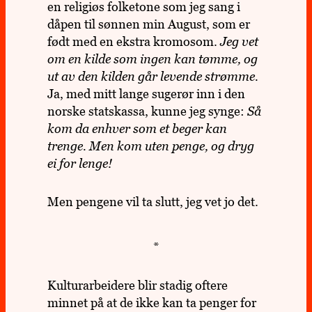
en reli­giøs folke­tone som jeg sang i
dåpen til sønnen min August, som er
født med en ekstra kro­mo­som.
Jeg vet
om en kilde som ingen kan t
ø
mme,
og
ut av den kilden g
å
r levende str
ø
mme.
Ja, med mitt lange suge­rør inn i den
norske stats­kassa, kunne jeg synge:
Så
kom da enhver som et beger kan
trenge. Men kom uten penge, og dryg
ei for lenge!
Men pen­gene vil ta slutt, jeg vet jo det.
*
Kul­tur­ar­bei­dere blir stadig oftere
minnet på at de ikke kan ta penger for