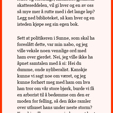
skatte­sed­de­len, vil gi hver og en av oss
så mye mer å rutte med i det lange løp?
Legg ned biblio­te­ket, så kan hver og en
iste­den kjøpe seg sin egen bok.
Sett at poli­ti­ke­ren i Sunne, som skal ha
fore­slått dette, var min nabo, og jeg
ville veksle noen venn­lige ord med
ham over gjer­det. Nei, jeg ville ikke ha
åpnet sam­ta­len med å si: Hei du
dumme, onde nyli­be­ra­list. Kan­skje
kunne vi sagt noe om været, og jeg
kunne for­hørt meg med ham om hva
han tror om vår store bjørk, burde vi få
en arbo­rist til å bedømme om den er
moden for fel­ling, så den ikke ramler
over uthuset hans under neste storm?