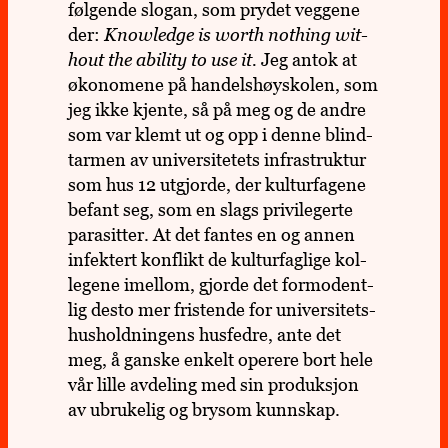
føl­gende slogan, som prydet veg­gene
der:
Know­ledge is worth not­hing wit­
hout the abi­lity to use it.
Jeg antok at
øko­no­mene på han­dels­høy­sko­len, som
jeg ikke kjente, så på meg og de andre
som var klemt ut og opp i denne blind­
tar­men av uni­ver­si­te­tets infra­struk­tur
som hus 12 utgjorde, der kul­tur­fa­gene
befant seg, som en slags pri­vi­le­gerte
para­sit­ter. At det fantes en og annen
infek­tert kon­flikt de kul­tur­fag­lige kol­
le­gene imel­lom, gjorde det for­mo­dent­
lig desto mer fris­tende for uni­ver­si­tets­
hus­hold­nin­gens hus­fedre, ante det
meg, å ganske enkelt ope­rere bort hele
vår lille avde­ling med sin pro­duk­sjon
av ubru­ke­lig og brysom kunn­skap.