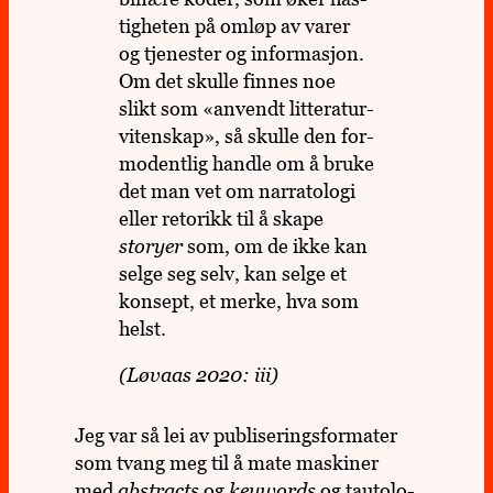
tig­he­ten på omløp av varer
og tje­nes­ter og infor­ma­sjon.
Om det skulle finnes noe
slikt som «anvendt lit­te­ra­tur­
vi­ten­skap», så skulle den for­
mo­dent­lig handle om å bruke
det man vet om nar­ra­to­logi
eller reto­rikk til å skape
storyer
som, om de ikke kan
selge seg selv, kan selge et
kon­sept, et merke, hva som
helst.
(Løvaas 2020: iii)
Jeg var så lei av pub­li­se­rings­for­ma­ter
som tvang meg til å mate maski­ner
med
abs­tracts
og
key­words
og tau­to­lo­