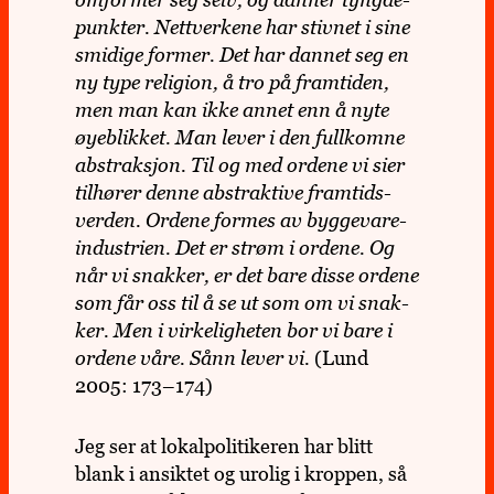
omfor­mer seg selv, og danner tyngde­
punk­ter. Nett­ver­kene har stiv­net i sine
smi­dige former. Det har dannet seg en
ny type reli­gion, å
tro p
å fram­ti­den,
men man kan ikke annet enn å nyte
ø
yeblik­ket. Man lever i den full­komne
abs­trak­sjon. Til og med ordene vi sier
tilh
ø
rer denne abs­trak­tive fram­tids­
ver­den. Ordene formes av bygge­vare­
in­du­strien. Det er str
ø
m i ordene. Og
n
å
r vi snak­ker, er det bare disse ordene
som f
å
r oss til å se ut som om vi snak­
ker. Men i vir­ke­lig­he­ten bor vi bare i
ordene v
å
re. S
å
nn lever vi.
(Lund
2005: 173–174)
Jeg ser at lokal­po­li­ti­ke­ren har blitt
blank i ansik­tet og urolig i krop­pen, så