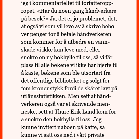
jeg i kom­men­tar­fel­tet til for­fat­ter­opp­
ro­pet. «Har du noen gang hånd­ver­kere
på besøk?» Ja, det er jo pro­ble­met, det,
at også vi som vil leve av å skrive behø­
ver penger for å betale hånd­ver­ke­ren
som kommer for å utbedre en vann­
skade vi ikke kan leve med, eller
snekre en ny bok­hylle til oss, så vi får
plass til alle bøkene vi ikke har hjerte til
å kaste, bøkene som ble utsor­tert fra
det offent­lige biblio­te­ket og solgt for
fem kroner stykk fordi de skåret lavt på
utlåns­sta­ti­stik­ken. Men sett at hånd­
ver­ke­ren også var et skri­vende men­
neske, sett at Thure Erik Lund kom for
å snekre den bok­hylla til oss. Jeg
kunne invi­tert naboen på kaffe, så
kunne vi satt oss ned i vårt pri­vate