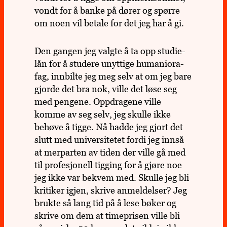
vondt for å banke på dører og spørre
om noen vil betale for det jeg har å gi.
Den gangen jeg valgte å ta opp stu­die­
lån for å stu­dere unyt­tige huma­niora­
fag, inn­bilte jeg meg selv at om jeg bare
gjorde det bra nok, ville det løse seg
med pen­gene. Opp­dra­gene ville
komme av seg selv, jeg skulle ikke
behøve å tigge. Nå hadde jeg gjort det
slutt med uni­ver­si­te­tet fordi jeg innså
at mer­par­ten av tiden der ville gå med
til pro­fe­sjo­nell tig­ging for å gjøre noe
jeg ikke var bekvem med. Skulle jeg bli
kri­ti­ker igjen, skrive anmel­del­ser? Jeg
brukte så lang tid på å lese bøker og
skrive om dem at time­pri­sen ville bli