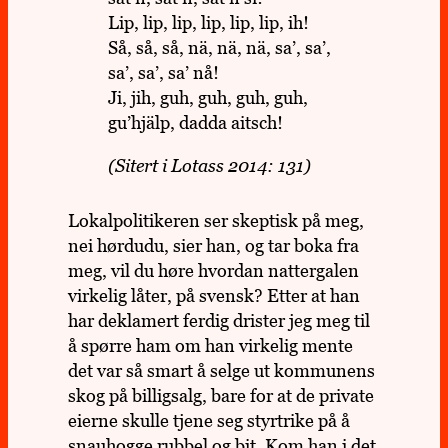
Lip, lip, lip, lip, lip, lip, ih!
Så, så, så, nä, nä, nä, sa’, sa’,
sa’, sa’, sa’ nå!
Ji, jih, guh, guh, guh, guh,
gu’hjälp, dadda aitsch!
(Sitert i Lotass 2014: 131)
Lokal­po­li­ti­ke­ren ser skep­tisk på meg,
nei hør­dudu, sier han, og tar boka fra
meg, vil du høre hvor­dan nat­ter­ga­len
vir­ke­lig låter, på svensk? Etter at han
har dekla­mert ferdig dris­ter jeg meg til
å spørre ham om han vir­ke­lig mente
det var så smart å selge ut kom­mu­nens
skog på bil­lig­salg, bare for at de pri­vate
eierne skulle tjene seg styrt­rike på å
snau­hogge rubbel og bit. Kom han i det