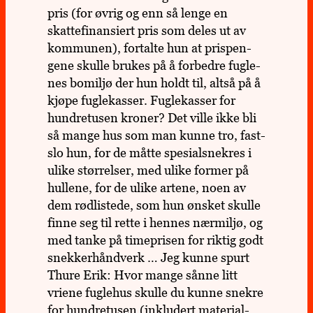
pris (for øvrig og enn så lenge en
skatte­fi­nan­siert pris som deles ut av
kom­mu­nen), for­talte hun at pris­pen­
gene skulle brukes på å for­bedre fug­le­
nes bomiljø der hun holdt til, altså på å
kjøpe fugle­kas­ser. Fugle­kas­ser for
hundre­tu­sen kroner? Det ville ikke bli
så mange hus som man kunne tro, fast­
slo hun, for de måtte spe­sialsne­kres i
ulike stør­rel­ser, med ulike former på
hul­lene, for de ulike artene, noen av
dem rød­lis­tede, som hun ønsket skulle
finne seg til rette i hennes nær­miljø, og
med tanke på time­pri­sen for riktig godt
snek­ker­hånd­verk … Jeg kunne spurt
Thure Erik: Hvor mange sånne litt
vriene fugle­hus skulle du kunne snekre
for hundre­tu­sen (inklu­dert mate­rial­