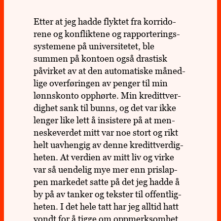
Etter at jeg hadde flyk­tet fra kor­ri­do­
rene og kon­flik­tene og rap­por­te­rings­
sys­te­mene på uni­ver­si­te­tet, ble
summen på kon­toen også dras­tisk
påvir­ket av at den auto­ma­tiske måned­
lige over­fø­rin­gen av penger til min
lønns­konto opp­hørte. Min kreditt­ver­
dig­het sank til bunns, og det var ikke
lenger like lett å insis­tere på at men­
neske­ver­det mitt var noe stort og rikt
helt uav­hen­gig av denne kreditt­ver­dig­
he­ten. At ver­dien av mitt liv og virke
var så uen­de­lig mye mer enn pris­lap­
pen mar­ke­det satte på det jeg hadde å
by på av tanker og teks­ter til offent­lig­
he­ten. I det hele tatt har jeg alltid hatt
vondt for å tigge om opp­merk­som­het,