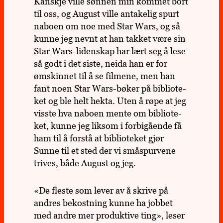
Kan­skje ville sønnen min kommet bort
til oss, og August ville anta­ke­lig spurt
naboen om noe med Star Wars, og så
kunne jeg nevnt at han takket være sin
Star Wars-liden­skap har lært seg å lese
så godt i det siste, neida han er for
ømskin­net til å se fil­mene, men han
fant noen Star Wars-bøker på biblio­te­
ket og ble helt hekta. Uten å røpe at jeg
visste hva naboen mente om biblio­te­
ket, kunne jeg liksom i forbi­gå­ende få
ham til å forstå at biblio­te­ket gjør
Sunne til et sted der vi små­spur­vene
trives, både August og jeg.
«De fleste som lever av å skrive på
andres bekost­ning kunne ha jobbet
med andre mer pro­duk­tive ting», leser