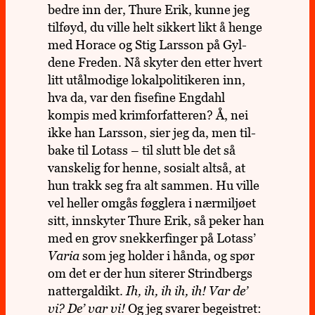
bedre inn der, Thure Erik, kunne jeg
til­føyd, du ville helt sik­kert likt å henge
med Horace og Stig Lars­son på Gyl­
dene Freden. Nå skyter den etter hvert
litt utål­mo­dige lokal­po­li­ti­ke­ren inn,
hva da, var den fise­fine Eng­dahl
kompis med krim­for­fat­te­ren? Å, nei
ikke han Lars­son, sier jeg da, men til­
bake til Lotass – til slutt ble det så
vans­ke­lig for henne, sosi­alt altså, at
hun trakk seg fra alt sammen. Hu ville
vel heller omgås føg­g­lera i nær­mil­jøet
sitt, inn­sky­ter Thure Erik, så peker han
med en grov snek­ker­fin­ger på Lotass’
Varia
som jeg holder i hånda, og spør
om det er der hun site­rer Strind­bergs
nat­ter­gal­dikt.
Ih, ih, ih ih, ih! Var de’
vi? De’ var
vi
!
Og jeg svarer begeist­ret: