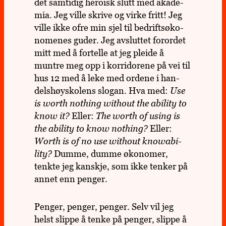
det sam­ti­dig heroisk slutt med aka­de­
mia. Jeg ville skrive og virke fritt! Jeg
ville ikke ofre min sjel til bedrifts­øko­
no­me­nes guder. Jeg avslut­tet for­or­det
mitt med å for­telle at jeg pleide å
muntre meg opp i kor­ri­do­rene på vei til
hus 12 med å leke med ordene i han­
dels­høy­sko­lens slogan. Hva med:
Use
is worth not­hing wit­hout the abi­lity to
know it?
Eller:
The worth of using is
the abi­lity to know not­hing?
Eller:
Worth is of no use wit­hout knowabi­
lity?
Dumme, dumme øko­no­mer,
tenkte jeg kan­skje, som ikke tenker på
annet enn penger.
Penger, penger, penger. Selv vil jeg
helst slippe å tenke på penger, slippe å