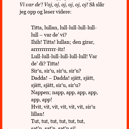
Vi var de’! Voj, oj, oj, oj, oj, oj!
Så slår
jeg opp og leser videre:
Titta, lullan, lull-lull-lull-lull-
lull – var de’ vi?
Ihih! Titta! lullan; den girar,
arrrrrrrrrrr-itz!
Lull-lull-lull-lull-lull-lull! Var
de’ di? Titta!
Sir’u, sir’u, sir’u, sir’u?
Dadda! – Dadda! sjätt, sjätt,
sjätt, sjätt, sir’u, sir’u?
Nappen; napp, app, app, app,
app, app!
Hvit, vit, vit, vit, vit, vit, sir’u
lillan!
Tut, tut, tut, tut, tut, tut,
sat’n, sat’n, sat’n si!