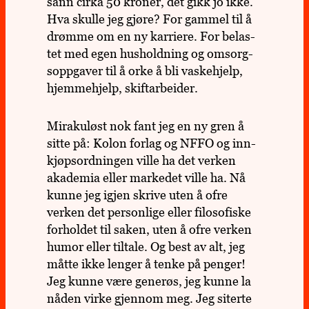
sånn cirka 50 kroner, det gikk jo ikke.
Hva skulle jeg gjøre? For gammel til å
drømme om en ny kar­riere. For belas­
tet med egen hus­hold­ning og omsorg­
sopp­ga­ver til å orke å bli vaske­hjelp,
hjem­me­hjelp, skift­ar­bei­der.
Mira­ku­løst nok fant jeg en ny gren å
sitte på: Kolon forlag og NFFO og inn­
kjøps­ord­nin­gen ville ha det verken
aka­de­mia eller mar­ke­det ville ha. Nå
kunne jeg igjen skrive uten å ofre
verken det per­son­lige eller filo­so­fiske
for­hol­det til saken, uten å ofre verken
humor eller til­tale. Og best av alt, jeg
måtte ikke lenger å tenke på penger!
Jeg kunne være gene­røs, jeg kunne la
nåden virke gjen­nom meg. Jeg siterte