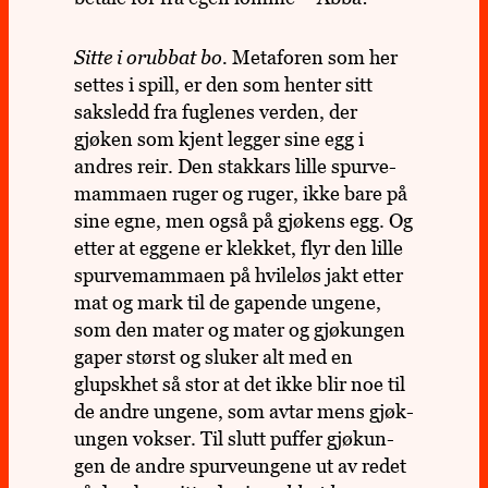
Sitte i orub­bat bo.
Meta­fo­ren som her
settes i spill, er den som henter sitt
saks­ledd fra fug­le­nes verden, der
gjøken som kjent legger sine egg i
andres reir. Den stak­kars lille spur­ve­
mam­maen ruger og ruger, ikke bare på
sine egne, men også på gjø­kens egg. Og
etter at eggene er klek­ket, flyr den lille
spur­ve­mam­maen på hvile­løs jakt etter
mat og mark til de gapende ungene,
som den mater og mater og gjøk­un­gen
gaper størst og sluker alt med en
glupsk­het så stor at det ikke blir noe til
de andre ungene, som avtar mens gjøk­
un­gen vokser. Til slutt puffer gjøk­un­
gen de andre spur­ve­un­gene ut av redet