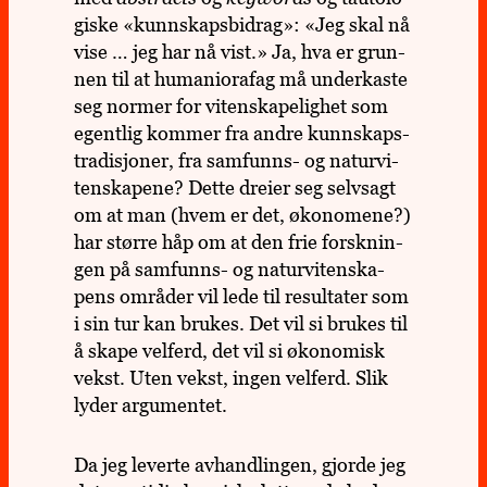
giske «kunn­skaps­bi­drag»: «Jeg skal nå
vise … jeg har nå vist.» Ja, hva er grun­
nen til at huma­niora­fag må under­kaste
seg normer for viten­ska­pe­lig­het som
egent­lig kommer fra andre kunn­skaps­
tra­di­sjo­ner, fra sam­funns- og natur­vi­
ten­ska­pene? Dette dreier seg selv­sagt
om at man (hvem er det, øko­no­mene?)
har større håp om at den frie forsk­nin­
gen på sam­funns- og natur­vi­ten­ska­
pens områ­der vil lede til resul­ta­ter som
i sin tur kan brukes. Det vil si brukes til
å skape vel­ferd, det vil si øko­no­misk
vekst. Uten vekst, ingen vel­ferd. Slik
lyder argu­men­tet.
Da jeg leverte avhand­lin­gen, gjorde jeg