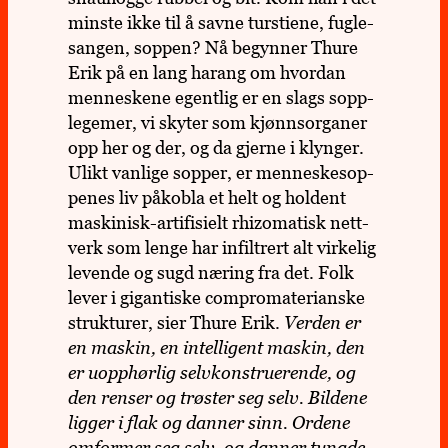
minste ikke til å savne tur­sti­ene, fugle­
san­gen, soppen? Nå begyn­ner Thure
Erik på en lang harang om hvor­dan
men­nes­kene egent­lig er en slags sopp­
le­ge­mer, vi skyter som kjønns­or­ga­ner
opp her og der, og da gjerne i klyn­ger.
Ulikt van­lige sopper, er men­neske­sop­
pe­nes liv påkobla et helt og hol­dent
maski­nisk-arti­fi­si­elt rhi­zo­ma­tisk nett­
verk som lenge har infil­trert alt vir­ke­lig
levende og sugd næring fra det. Folk
lever i gigan­tiske com­proma­te­ri­anske
struk­tu­rer, sier Thure Erik.
Verden er
en maskin, en intel­li­gent maskin, den
er uopph
ørlig selv­kon­stru­e­rende, og
den renser og trø
ster seg selv. Bil­dene
ligger i flak og danner sinn. Ordene