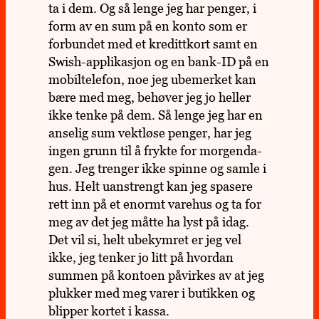
ta i dem. Og så lenge jeg har penger, i
form av en sum på en konto som er
for­bun­det med et kreditt­kort samt en
Swish-appli­ka­sjon og en bank-ID på en
mobil­te­le­fon, noe jeg ube­mer­ket kan
bære med meg, behø­ver jeg jo heller
ikke tenke på dem. Så lenge jeg har en
anse­lig sum vekt­løse penger, har jeg
ingen grunn til å frykte for mor­gen­da­
gen. Jeg tren­ger ikke spinne og samle i
hus. Helt uan­strengt kan jeg spa­sere
rett inn på et enormt vare­hus og ta for
meg av det jeg måtte ha lyst på idag.
Det vil si, helt ube­kym­ret er jeg vel
ikke, jeg tenker jo litt på hvor­dan
summen på kon­toen påvir­kes av at jeg
pluk­ker med meg varer i butik­ken og
blip­per kortet i kassa.