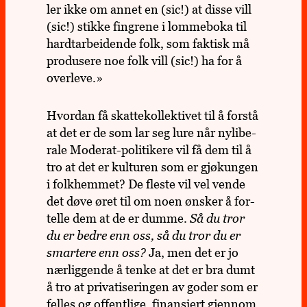
ler ikke om annet en (sic!) at disse vill
(sic!) stikke fing­rene i lom­me­boka til
hard­tar­bei­dende folk, som fak­tisk må
pro­du­sere noe folk vill (sic!) ha for å
over­leve.»
Hvor­dan få skatte­kol­lek­ti­vet til å forstå
at det er de som lar seg lure når nyli­be­
rale Mode­rat-poli­ti­kere vil få dem til å
tro at det er kul­tu­ren som er gjøk­un­gen
i folk­hem­met? De fleste vil vel vende
det døve øret til om noen ønsker å for­
telle dem at de er dumme.
Så du tror
du er bedre enn oss, så du tror du er
smar­tere enn oss?
Ja, men det er jo
nær­lig­gende å tenke at det er bra dumt
å tro at pri­va­ti­se­rin­gen av goder som er
felles og offent­lige, finan­siert gjen­nom