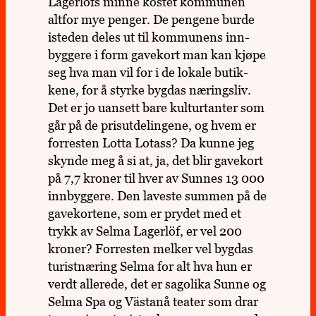
Lager­löfs minne kostet kom­mu­nen
altfor mye penger. De pen­gene burde
iste­den deles ut til kom­mu­nens inn­
byg­gere i form gave­kort man kan kjøpe
seg hva man vil for i de lokale butik­
kene, for å styrke bygdas nærings­liv.
Det er jo uan­sett bare kul­tur­tan­ter som
går på de pris­ut­de­lin­gene, og hvem er
for­res­ten Lotta Lotass? Da kunne jeg
skynde meg å si at, ja, det blir gave­kort
på 7,7 kroner til hver av Sunnes 13 000
inn­byg­gere. Den laveste summen på de
gave­kor­tene, som er prydet med et
trykk av Selma Lager­löf, er vel 200
kroner? For­res­ten melker vel bygdas
turist­næ­ring Selma for alt hva hun er
verdt alle­rede, det er sago­lika Sunne og
Selma Spa og Västanå teater som drar