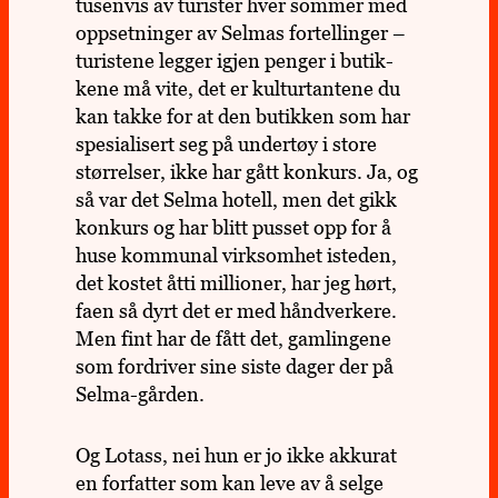
tusen­vis av turis­ter hver sommer med
opp­set­nin­ger av Selmas for­tel­lin­ger –
turis­tene legger igjen penger i butik­
kene må vite, det er kul­tur­tan­tene du
kan takke for at den butik­ken som har
spe­sia­li­sert seg på under­tøy i store
stør­rel­ser, ikke har gått kon­kurs. Ja, og
så var det Selma hotell, men det gikk
kon­kurs og har blitt pusset opp for å
huse kom­mu­nal virk­som­het iste­den,
det kostet åtti mil­lio­ner, har jeg hørt,
faen så dyrt det er med hånd­ver­kere.
Men fint har de fått det, gam­lin­gene
som for­dri­ver sine siste dager der på
Selma-gården.
Og Lotass, nei hun er jo ikke akku­rat
en for­fat­ter som kan leve av å selge