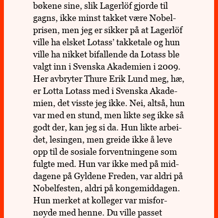
bøkene sine, slik Lager­löf gjorde til
gagns, ikke minst takket være Nobel­
pri­sen, men jeg er sikker på at Lager­löf
ville ha elsket Lotass’ takke­tale og hun
ville ha nikket bifal­lende da Lotass ble
valgt inn i Svenska Aka­de­mien i 2009.
Her avbry­ter Thure Erik Lund meg, hæ,
er Lotta Lotass med i Svenska Aka­de­
mien, det visste jeg ikke. Nei, altså, hun
var med en stund, men likte seg ikke så
godt der, kan jeg si da. Hun likte arbei­
det, lesin­gen, men greide ikke å leve
opp til de sosiale for­vent­nin­gene som
fulgte med. Hun var ikke med på mid­
da­gene på Gyl­dene Freden, var aldri på
Nobel­fes­ten, aldri på konge­mid­da­gen.
Hun merket at kol­le­ger var mis­for­
nøyde med henne. Du ville passet